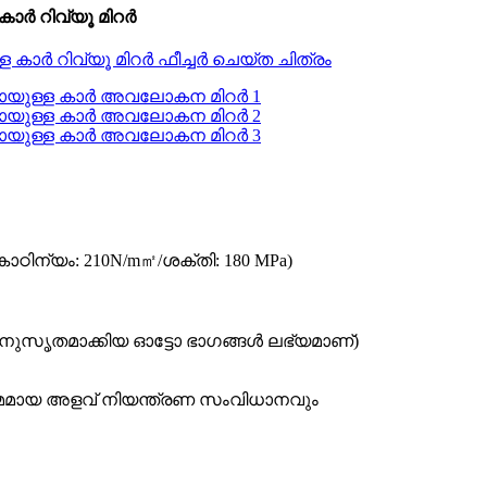
 കാർ റിവ്യൂ മിറർ
കാഠിന്യം: 210N/m㎡/ശക്തി: 180 MPa)
ടാനുസൃതമാക്കിയ ഓട്ടോ ഭാഗങ്ങൾ ലഭ്യമാണ്)
ഷമമായ അളവ് നിയന്ത്രണ സംവിധാനവും