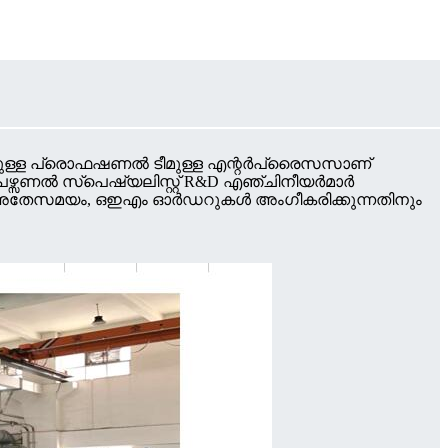
രമുള്ള പ്രൊഫഷണൽ ടീമുള്ള എന്റർപ്രൈസസാണ്
പേഴ്സണൽ സ്പെഷ്യലിസ്റ്റ് R&D എഞ്ചിനീയർമാർ
്കണം.അതേസമയം, ഒഇഎം ഓർഡറുകൾ അംഗീകരിക്കുന്നതിനും