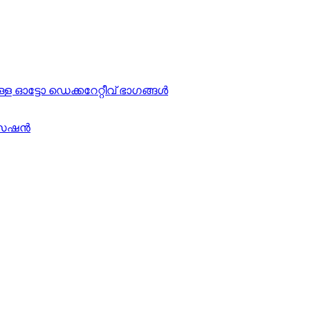
ള്ള ഓട്ടോ ഡെക്കറേറ്റീവ് ഭാഗങ്ങൾ
ൈസേഷൻ