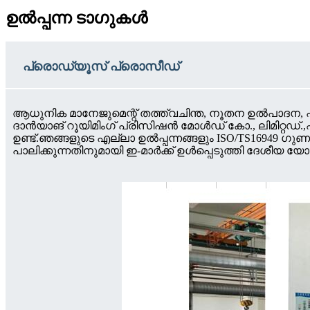
ഉൽപ്പന്ന ടാഗുകൾ
പ്രൊഡ്യൂസ് പ്രൊസീഡ്
ആധുനിക മാനേജുമെന്റ് തത്ത്വചിന്ത, നൂതന ഉൽ‌പാ
ദാൻയാങ് റൂയിമിംഗ് പ്രിസിഷൻ മോൾഡ് കോ., ലിമിറ്റഡ്
ഉണ്ട്.ഞങ്ങളുടെ എല്ലാ ഉൽപ്പന്നങ്ങളും ISO/TS169
പാലിക്കുന്നതിനുമായി ഇ-മാർക്ക് ഉൾപ്പെടുത്തി ദേശീയ