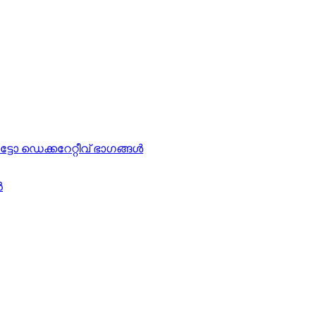
ട്ടോ ഡെക്കറേറ്റീവ് ഭാഗങ്ങൾ
ൻ