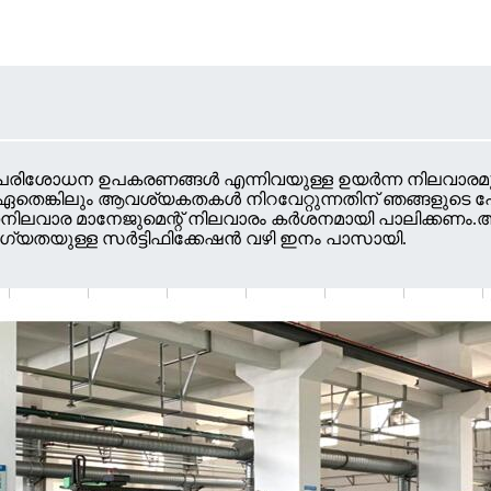
ദന, പരിശോധന ഉപകരണങ്ങൾ എന്നിവയുള്ള ഉയർന്ന നിലവാ
.,ഏതെങ്കിലും ആവശ്യകതകൾ നിറവേറ്റുന്നതിന് ഞങ്ങളുടെ 
49 ഗുണനിലവാര മാനേജുമെന്റ് നിലവാരം കർശനമായി പാലിക
 യോഗ്യതയുള്ള സർട്ടിഫിക്കേഷൻ വഴി ഇനം പാസായി.