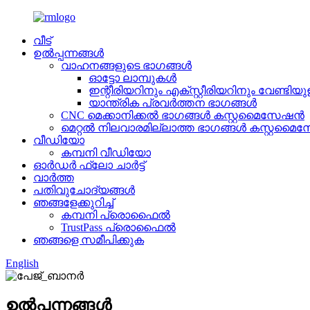
വീട്
ഉൽപ്പന്നങ്ങൾ
വാഹനങ്ങളുടെ ഭാഗങ്ങൾ
ഓട്ടോ ലാമ്പുകൾ
ഇന്റീരിയറിനും എക്സ്റ്റീരിയറിനും വേണ്ടിയു
യാന്ത്രിക പ്രവർത്തന ഭാഗങ്ങൾ
CNC മെക്കാനിക്കൽ ഭാഗങ്ങൾ കസ്റ്റമൈസേഷൻ
മെറ്റൽ നിലവാരമില്ലാത്ത ഭാഗങ്ങൾ കസ്റ്റമ
വീഡിയോ
കമ്പനി വീഡിയോ
ഓർഡർ ഫ്ലോ ചാർട്ട്
വാർത്ത
പതിവുചോദ്യങ്ങൾ
ഞങ്ങളേക്കുറിച്ച്
കമ്പനി പ്രൊഫൈൽ
TrustPass പ്രൊഫൈൽ
ഞങ്ങളെ സമീപിക്കുക
English
ഉൽപ്പന്നങ്ങൾ