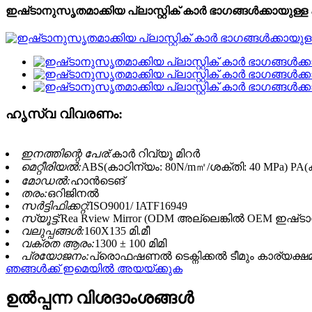
ഇഷ്‌ടാനുസൃതമാക്കിയ പ്ലാസ്റ്റിക് കാർ ഭാഗങ്ങൾക്കായുള്ള
ഹൃസ്വ വിവരണം:
ഇനത്തിന്റെ പേര്:
കാർ റിവ്യൂ മിറർ
മെറ്റീരിയൽ:
ABS(കാഠിന്യം: 80N/m㎡/ശക്തി: 40 MPa) PA(
മോഡൽ:
ഹാൻടെങ്
തരം:
ഒറിജിനൽ
സർട്ടിഫിക്കറ്റ്:
ISO9001/ IATF16949
സ്യൂട്ട്:
Rea Rview Mirror (ODM അല്ലെങ്കിൽ OEM ഇഷ്‌
വലുപ്പങ്ങൾ:
160X135 മി.മീ
വക്രത ആരം:
1300 ± 100 മിമി
പ്രയോജനം:
പ്രൊഫഷണൽ ടെക്നിക്കൽ ടീമും കാര്യക്
ഞങ്ങൾക്ക് ഇമെയിൽ അയയ്ക്കുക
ഉൽപ്പന്ന വിശദാംശങ്ങൾ