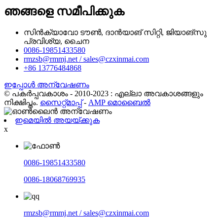
ഞങ്ങളെ സമീപിക്കുക
സിൻക്യാവോ ടൗൺ, ദാൻയാങ് സിറ്റി, ജിയാങ്‌സു
പ്രവിശ്യ, ചൈന
0086-19851433580
rmzsb@rmmj.net / sales@czxinmai.com
+86 13776484868
ഇപ്പോൾ അന്വേഷണം
© പകർപ്പവകാശം - 2010-2023 : എല്ലാ അവകാശങ്ങളും
നിക്ഷിപ്തം.
സൈറ്റ്മാപ്പ്
-
AMP മൊബൈൽ
ഇമെയിൽ അയയ്ക്കുക
x
0086-19851433580
0086-18068769935
rmzsb@rmmj.net / sales@czxinmai.com