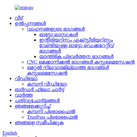
വീട്
ഉൽപ്പന്നങ്ങൾ
വാഹനങ്ങളുടെ ഭാഗങ്ങൾ
ഓട്ടോ ലാമ്പുകൾ
ഇന്റീരിയറിനും എക്സ്റ്റീരിയറിനും
വേണ്ടിയുള്ള ഓട്ടോ ഡെക്കറേറ്റീവ്
ഭാഗങ്ങൾ
യാന്ത്രിക പ്രവർത്തന ഭാഗങ്ങൾ
CNC മെക്കാനിക്കൽ ഭാഗങ്ങൾ കസ്റ്റമൈസേഷൻ
മെറ്റൽ നിലവാരമില്ലാത്ത ഭാഗങ്ങൾ
കസ്റ്റമൈസേഷൻ
വീഡിയോ
കമ്പനി വീഡിയോ
ഓർഡർ ഫ്ലോ ചാർട്ട്
വാർത്ത
പതിവുചോദ്യങ്ങൾ
ഞങ്ങളേക്കുറിച്ച്
കമ്പനി പ്രൊഫൈൽ
TrustPass പ്രൊഫൈൽ
ഞങ്ങളെ സമീപിക്കുക
English