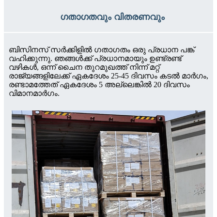
ഗതാഗതവും വിതരണവും
ബിസിനസ് സർക്കിളിൽ ഗതാഗതം ഒരു പ്രധാന പങ്ക്
വഹിക്കുന്നു. ഞങ്ങൾക്ക് പ്രധാനമായും ഉണ്ട്
രണ്ട്
വഴികൾ, ഒന്ന് ചൈന തുറമുഖത്ത് നിന്ന് മറ്റ്
രാജ്യങ്ങളിലേക്ക് ഏകദേശം 25-45 ദിവസം കടൽ മാർഗം,
രണ്ടാമത്തേത് ഏകദേശം 5 അല്ലെങ്കിൽ 20 ദിവസം
വിമാനമാർഗം.