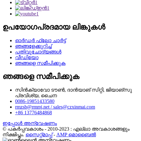
ഉപയോഗപ്രദമായ ലിങ്കുകൾ
ഓർഡർ ഫ്ലോ ചാർട്ട്
ഞങ്ങളേക്കുറിച്ച്
പതിവുചോദ്യങ്ങൾ
വീഡിയോ
ഞങ്ങളെ സമീപിക്കുക
ഞങ്ങളെ സമീപിക്കുക
സിൻക്യാവോ ടൗൺ, ദാൻയാങ് സിറ്റി, ജിയാങ്‌സു
പ്രവിശ്യ, ചൈന
0086-19851433580
rmzsb@rmmj.net / sales@czxinmai.com
+86 13776484868
ഇപ്പോൾ അന്വേഷണം
© പകർപ്പവകാശം - 2010-2023 : എല്ലാ അവകാശങ്ങളും
നിക്ഷിപ്തം.
സൈറ്റ്മാപ്പ്
-
AMP മൊബൈൽ