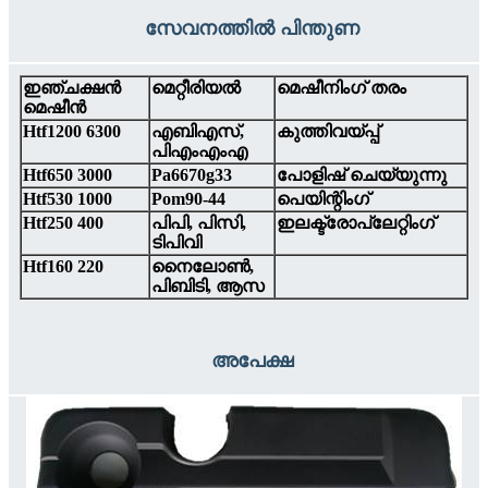
സേവനത്തിൽ പിന്തുണ
ഇഞ്ചക്ഷൻ
മെറ്റീരിയൽ
മെഷീനിംഗ് തരം
മെഷീൻ
Htf1200 6300
എബിഎസ്,
കുത്തിവയ്പ്പ്
പിഎംഎംഎ
Htf650 3000
Pa6670g33
പോളിഷ് ചെയ്യുന്നു
Htf530 1000
Pom90-44
പെയിന്റിംഗ്
Htf250 400
പിപി, പിസി,
ഇലക്ട്രോപ്ലേറ്റിംഗ്
ടിപിവി
Htf160 220
നൈലോൺ,
പിബിടി, ആസ
അപേക്ഷ