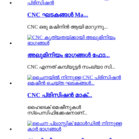
CNC ഘടകങ്ങൾ Ma...
CNC ഒരു മഷിനിൻ ആയി മാറുന്നു...
അലുമിനിയം ഭാഗങ്ങൾ ഫോ...
CNC എന്നത് കമ്പ്യൂട്ടർ സംഖ്യാ സി...
CNC പ്രിസിഷൻ മാക്...
ഹൈടെക് മെഷീനുകൾ
സ്പെസിഫിക്കേഷനാണ്...