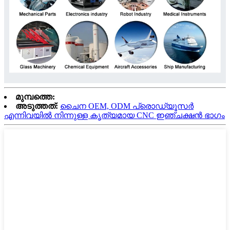
മുമ്പത്തെ:
അടുത്തത്:
ചൈന OEM, ODM പ്രൊഡ്യൂസർ
എന്നിവയിൽ നിന്നുള്ള കൃത്യമായ CNC ഇഞ്ചക്ഷൻ ഭാഗം