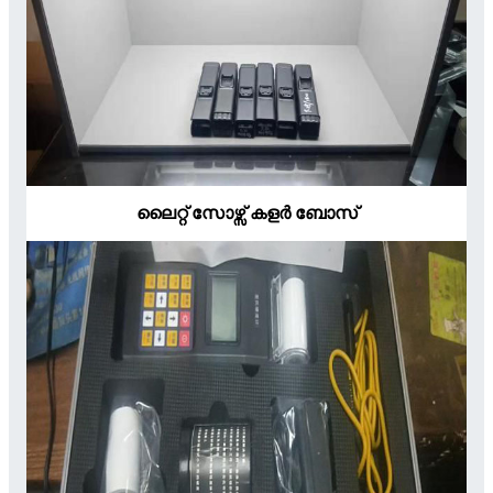
ലൈറ്റ് സോഴ്സ് കളർ ബോസ്