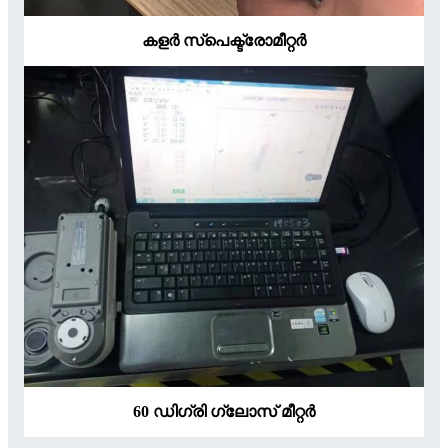
കളർ സ്പെക്ട്രോമീറ്റർ
60 ഡിഗ്രി ഗ്ലോസ് മീറ്റർ