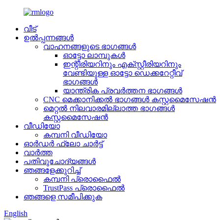
വീട്
ഉൽപ്പന്നങ്ങൾ
വാഹനങ്ങളുടെ ഭാഗങ്ങൾ
ഓട്ടോ ലാമ്പുകൾ
ഇന്റീരിയറിനും എക്സ്റ്റീരിയറിനും
വേണ്ടിയുള്ള ഓട്ടോ ഡെക്കറേറ്റീവ്
ഭാഗങ്ങൾ
യാന്ത്രിക പ്രവർത്തന ഭാഗങ്ങൾ
CNC മെക്കാനിക്കൽ ഭാഗങ്ങൾ കസ്റ്റമൈസേഷൻ
മെറ്റൽ നിലവാരമില്ലാത്ത ഭാഗങ്ങൾ
കസ്റ്റമൈസേഷൻ
വീഡിയോ
കമ്പനി വീഡിയോ
ഓർഡർ ഫ്ലോ ചാർട്ട്
വാർത്ത
പതിവുചോദ്യങ്ങൾ
ഞങ്ങളേക്കുറിച്ച്
കമ്പനി പ്രൊഫൈൽ
TrustPass പ്രൊഫൈൽ
ഞങ്ങളെ സമീപിക്കുക
English