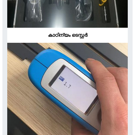
കാഠിന്യം ടെസ്റ്റർ