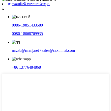
ഇമെയിൽ അയയ്ക്കുക
x
0086-19851433580
0086-18068769935
rmzsb@rmmj.net / sales@czxinmai.com
+86 13776484868