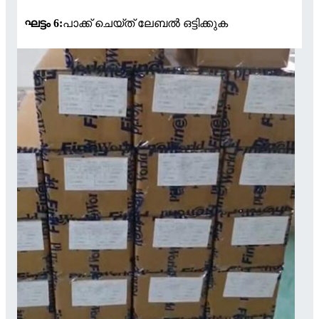
ഘട്ടം 6:
പാക്ക് ചെയ്ത് ലേബൽ ഒട്ടിക്കുക