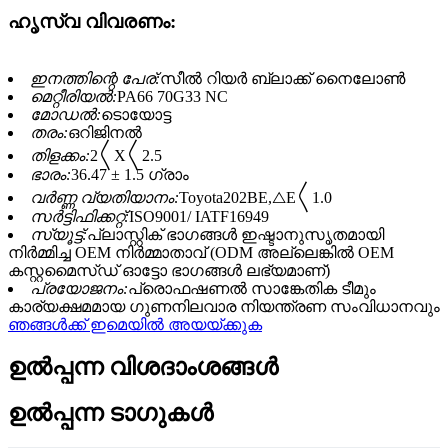
ഹൃസ്വ വിവരണം:
ഇനത്തിന്റെ പേര്:
സീൽ റിയർ ബ്ലാക്ക് നൈലോൺ
മെറ്റീരിയൽ:
PA66 70G33 NC
മോഡൽ:
ടൊയോട്ട
തരം:
ഒറിജിനൽ
തിളക്കം:
2〱X〱2.5
ഭാരം:
36.47 ± 1.5 ഗ്രാം
വർണ്ണ വ്യതിയാനം:
Toyota202BE,△E〱1.0
സർട്ടിഫിക്കറ്റ്:
ISO9001/ IATF16949
സ്യൂട്ട്:
പ്ലാസ്റ്റിക് ഭാഗങ്ങൾ ഇഷ്ടാനുസൃതമായി
നിർമ്മിച്ച OEM നിർമ്മാതാവ് (ODM അല്ലെങ്കിൽ OEM
കസ്റ്റമൈസ്ഡ് ഓട്ടോ ഭാഗങ്ങൾ ലഭ്യമാണ്)
പ്രയോജനം:
പ്രൊഫഷണൽ സാങ്കേതിക ടീമും
കാര്യക്ഷമമായ ഗുണനിലവാര നിയന്ത്രണ സംവിധാനവും
ഞങ്ങൾക്ക് ഇമെയിൽ അയയ്ക്കുക
ഉൽപ്പന്ന വിശദാംശങ്ങൾ
ഉൽപ്പന്ന ടാഗുകൾ