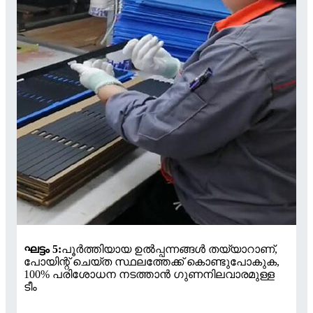
ഘട്ടം 5:
പൂർത്തിയായ ഉൽപ്പന്നങ്ങൾ തയ്യാറാണ്,
പോയിന്റ് ചെയ്ത സ്ഥലത്തേക്ക് കൊണ്ടുപോകുക,
100% പരിശോധന നടത്താൻ ഗുണനിലവാരമുള്ള
ടീം