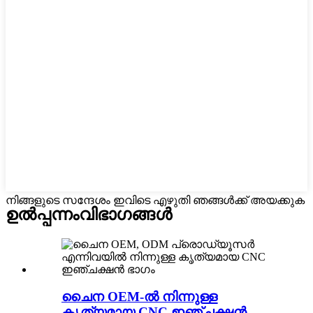
നിങ്ങളുടെ സന്ദേശം ഇവിടെ എഴുതി ഞങ്ങൾക്ക് അയക്കുക
ഉൽപ്പന്നം
വിഭാഗങ്ങൾ
ചൈന OEM-ൽ നിന്നുള്ള
കൃത്യമായ CNC ഇഞ്ചക്ഷൻ