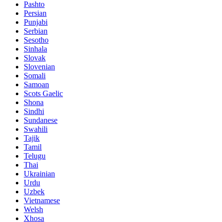
Pashto
Persian
Punjabi
Serbian
Sesotho
Sinhala
Slovak
Slovenian
Somali
Samoan
Scots Gaelic
Shona
Sindhi
Sundanese
Swahili
Tajik
Tamil
Telugu
Thai
Ukrainian
Urdu
Uzbek
Vietnamese
Welsh
Xhosa