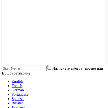
Натиснете enter за търсене или
ESC за затваряне
English
French
German
Portuguese
Spanish
Russian
Japanese