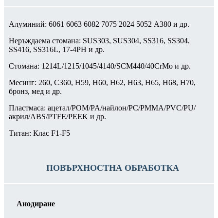
Алуминий: 6061 6063 6082 7075 2024 5052 A380 и др.
Неръждаема стомана: SUS303, SUS304, SS316, SS304,
SS416, SS316L, 17-4PH и др.
Стомана: 1214L/1215/1045/4140/SCM440/40CrMo и др.
Месинг: 260, C360, H59, H60, H62, H63, H65, H68, H70,
бронз, мед и др.
Пластмаса: ацетал/POM/PA/найлон/PC/PMMA/PVC/PU/
акрил/ABS/PTFE/PEEK и др.
Титан: Клас F1-F5
ПОВЪРХНОСТНА ОБРАБОТКА
Анодиране