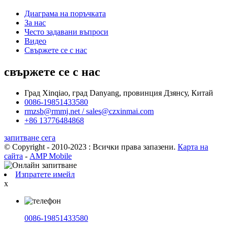
Диаграма на поръчката
За нас
Често задавани въпроси
Видео
Свържете се с нас
свържете се с нас
Град Xinqiao, град Danyang, провинция Дзянсу, Китай
0086-19851433580
rmzsb@rmmj.net / sales@czxinmai.com
+86 13776484868
запитване сега
© Copyright - 2010-2023 : Всички права запазени.
Карта на
сайта
-
AMP Mobile
Изпратете имейл
x
0086-19851433580