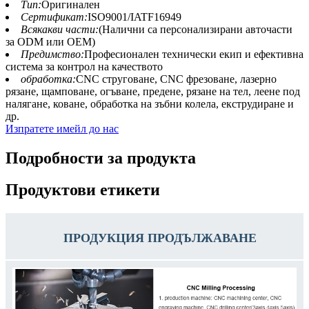
Тип:
Оригинален
Сертификат:
ISO9001/IATF16949
Всякакви части:
(Налични са персонализирани авточасти
за ODM или OEM)
Предимство:
Професионален технически екип и ефективна
система за контрол на качеството
обработка:
CNC струговане, CNC фрезоване, лазерно
рязане, щамповане, огъване, предене, рязане на тел, леене под
налягане, коване, обработка на зъбни колела, екструдиране и
др.
Изпратете имейл до нас
Подробности за продукта
Продуктови етикети
ПРОДУКЦИЯ ПРОДЪЛЖАВАНЕ