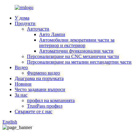
У дома
Продукти
Авточасти
Авто Лампи
Автомобилни декоративни части за
интериор и екстериор
Автоматични функционални части
Персонализиране на CNC механични части
Персонализиране на метални нестандартни части
Видео
Фирмено видео
Диаграма на поръчката
Новини
Често задавани въпроси
За нас
профил на компанията
TrustPass профил
Свържете се с нас
English