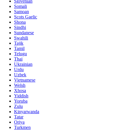
Slovenian
Somali
Samoan
Scots Gaelic
Shona
Sindhi
Sundanese
Swahili
Tajik
Tamil
Telugu
Thai
Ukrainian
Urdu
Uzbek
Vietnamese
Welsh
Xhosa
Yiddish
Yoruba
Zulu
Kinyarwanda
Tatar
Oriya
Turkmen