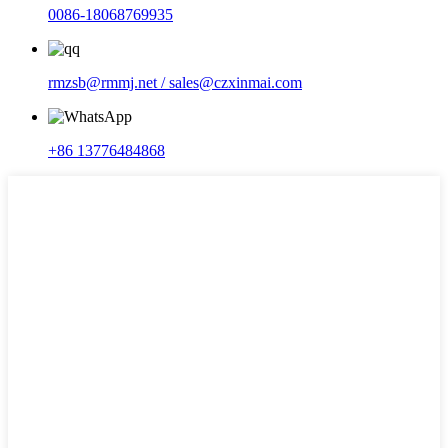
0086-18068769935
rmzsb@rmmj.net / sales@czxinmai.com
+86 13776484868