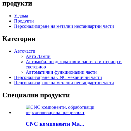
продукти
У дома
Продукти
Персонализиране на метални нестандартни части
Категории
Авточасти
Авто Лампи
Автомобилни декоративни части за интериор и
екстериор
Автоматични функционални части
Персонализиране на CNC механични части
Персонализиране на метални нестандартни части
Специални продукти
CNC компоненти Ma...