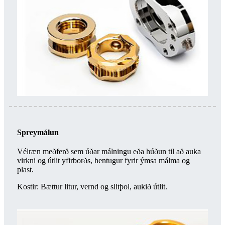
Spreymálun
Vélræn meðferð sem úðar málningu eða húðun til að auka
virkni og útlit yfirborðs, hentugur fyrir ýmsa málma og
plast.
Kostir: Bættur litur, vernd og slitþol, aukið útlit.