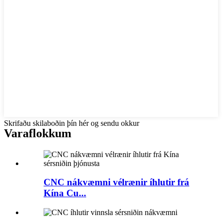
Skrifaðu skilaboðin þín hér og sendu okkur
Vara
flokkum
CNC nákvæmni vélrænir íhlutir frá
Kína Cu...