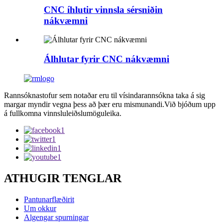
CNC íhlutir vinnsla sérsniðin
nákvæmni
Álhlutar fyrir CNC nákvæmni
Rannsóknastofur sem notaðar eru til vísindarannsókna taka á sig
margar myndir vegna þess að þær eru mismunandi.Við bjóðum upp
á fullkomna vinnsluleiðslumöguleika.
ATHUGIR TENGLAR
Pantunarflæðirit
Um okkur
Algengar spurningar