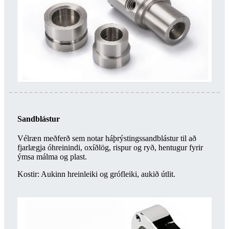
Sandblástur
Vélræn meðferð sem notar háþrýstingssandblástur til að
fjarlægja óhreinindi, oxíðlög, rispur og ryð, hentugur fyrir
ýmsa málma og plast.
Kostir: Aukinn hreinleiki og grófleiki, aukið útlit.