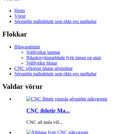
Heim
Vörur
Sérsniðin málmhlutir sem ekki eru staðlaðar
Flokkar
Bílavarahlutir
Sjálfvirkar lampar
Bílaskreytingarhlutir fyrir innan og utan
Sjálfvirkir hlutar
CNC vélrænir hlutar sérsniðnir
Sérsniðin málmhlutir sem ekki eru staðlaðar
Valdar vörur
CNC íhlutir Ma...
CNC að snúa vél...