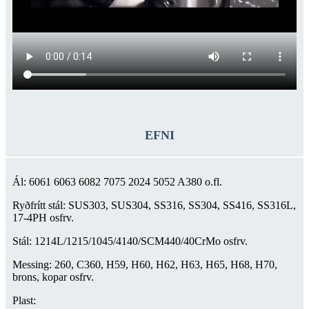
EFNI
Ál: 6061 6063 6082 7075 2024 5052 A380 o.fl.
Ryðfrítt stál: SUS303, SUS304, SS316, SS304, SS416, SS316L,
17-4PH osfrv.
Stál: 1214L/1215/1045/4140/SCM440/40CrMo osfrv.
Messing: 260, C360, H59, H60, H62, H63, H65, H68, H70,
brons, kopar osfrv.
Plast: