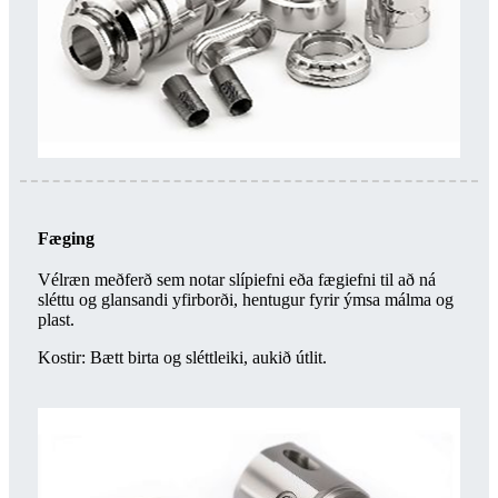
Fæging
Vélræn meðferð sem notar slípiefni eða fægiefni til að ná
sléttu og glansandi yfirborði, hentugur fyrir ýmsa málma og
plast.
Kostir: Bætt birta og sléttleiki, aukið útlit.