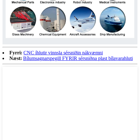
Fyrri:
CNC íhlutir vinnsla sérsniðin nákvæmni
Næst:
Bílumsagnarspegill FYRIR sérsniðna plast bílavarahluti