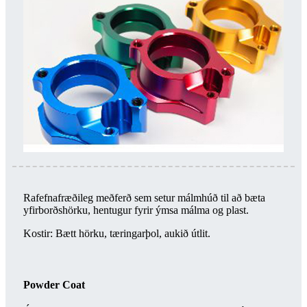
Rafefnafræðileg meðferð sem setur málmhúð til að bæta
yfirborðshörku, hentugur fyrir ýmsa málma og plast.
Kostir: Bætt hörku, tæringarþol, aukið útlit.
Powder Coat