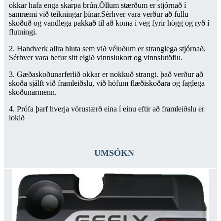
okkar hafa enga skarpa brún.Öllum stærðum er stjórnað í
samræmi við teikningar þínar.Sérhver vara verður að fullu
skoðuð og vandlega pakkað til að koma í veg fyrir högg og ryð í
flutningi.
2. Handverk allra hluta sem við véluðum er stranglega stjórnað,
Sérhver vara hefur sitt eigið vinnslukort og vinnslutöflu.
3. Gæðaskoðunarferlið okkar er nokkuð strangt. það verður að
skoða sjálft við framleiðslu, við höfum flæðiskoðara og faglega
skoðunarmenn.
4. Prófa þarf hverja vörustærð eina í einu eftir að framleiðslu er
lokið
UMSÓKN