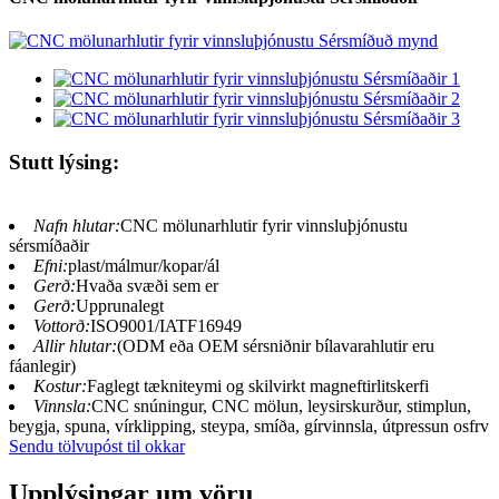
Stutt lýsing:
Nafn hlutar:
CNC mölunarhlutir fyrir vinnsluþjónustu
sérsmíðaðir
Efni:
plast/málmur/kopar/ál
Gerð:
Hvaða svæði sem er
Gerð:
Upprunalegt
Vottorð:
ISO9001/IATF16949
Allir hlutar:
(ODM eða OEM sérsniðnir bílavarahlutir eru
fáanlegir)
Kostur:
Faglegt tækniteymi og skilvirkt magneftirlitskerfi
Vinnsla:
CNC snúningur, CNC mölun, leysirskurður, stimplun,
beygja, spuna, vírklipping, steypa, smíða, gírvinnsla, útpressun osfrv
Sendu tölvupóst til okkar
Upplýsingar um vöru