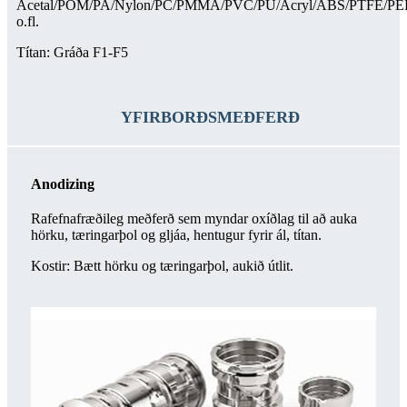
Acetal/POM/PA/Nylon/PC/PMMA/PVC/PU/Acryl/ABS/PTFE/P
o.fl.
Títan: Gráða F1-F5
YFIRBORÐSMEÐFERÐ
Anodizing
Rafefnafræðileg meðferð sem myndar oxíðlag til að auka
hörku, tæringarþol og gljáa, hentugur fyrir ál, títan.
Kostir: Bætt hörku og tæringarþol, aukið útlit.