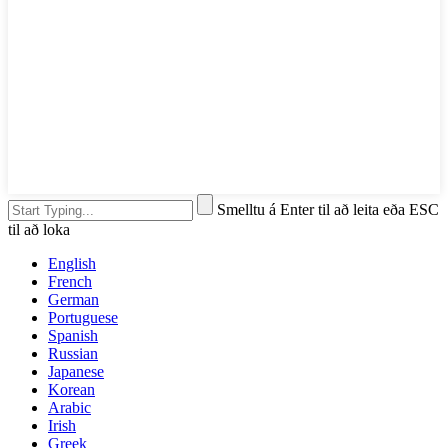
Smelltu á Enter til að leita eða ESC
til að loka
English
French
German
Portuguese
Spanish
Russian
Japanese
Korean
Arabic
Irish
Greek