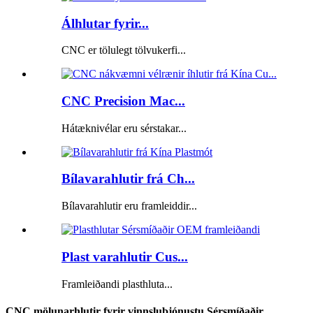
Álhlutar fyrir...
CNC er tölulegt tölvukerfi...
CNC Precision Mac...
Hátæknivélar eru sérstakar...
Bílavarahlutir frá Ch...
Bílavarahlutir eru framleiddir...
Plast varahlutir Cus...
Framleiðandi plasthluta...
CNC mölunarhlutir fyrir vinnsluþjónustu Sérsmíðaðir