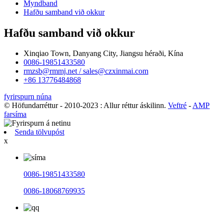
Myndband
Hafðu samband við okkur
Hafðu samband við okkur
Xinqiao Town, Danyang City, Jiangsu héraði, Kína
0086-19851433580
rmzsb@rmmj.net / sales@czxinmai.com
+86 13776484868
fyrirspurn núna
© Höfundarréttur - 2010-2023 : Allur réttur áskilinn.
Veftré
-
AMP
farsíma
Senda tölvupóst
x
0086-19851433580
0086-18068769935