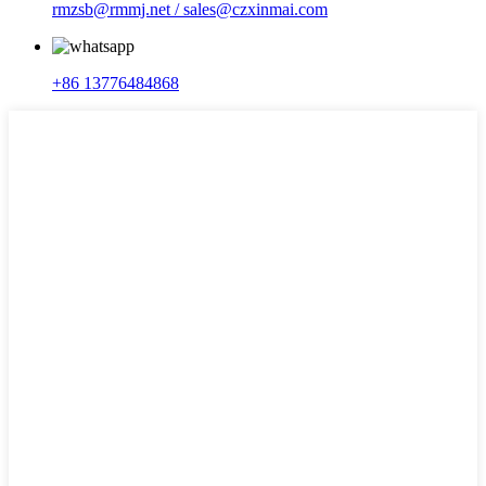
rmzsb@rmmj.net / sales@czxinmai.com
+86 13776484868