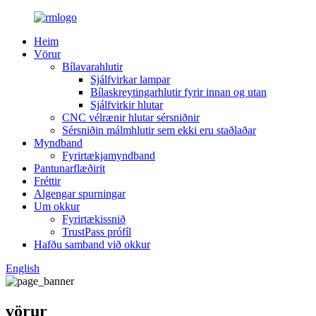
Heim
Vörur
Bílavarahlutir
Sjálfvirkar lampar
Bílaskreytingarhlutir fyrir innan og utan
Sjálfvirkir hlutar
CNC vélrænir hlutar sérsniðnir
Sérsniðin málmhlutir sem ekki eru staðlaðar
Myndband
Fyrirtækjamyndband
Pantunarflæðirit
Fréttir
Algengar spurningar
Um okkur
Fyrirtækissnið
TrustPass prófíl
Hafðu samband við okkur
English
vörur