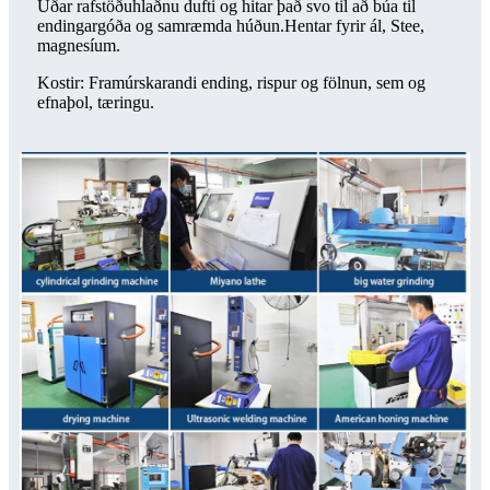
Úðar rafstöðuhlaðnu dufti og hitar það svo til að búa til
endingargóða og samræmda húðun.Hentar fyrir ál, Stee,
magnesíum.
Kostir: Framúrskarandi ending, rispur og fölnun, sem og
efnaþol, tæringu.